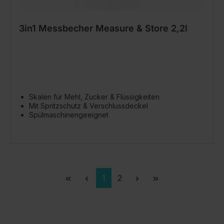
3in1 Messbecher Measure & Store 2,2l
Skalen für Mehl, Zucker & Flüssigkeiten
Mit Spritzschutz & Verschlussdeckel
Spülmaschinengeeignet
Seite
Seite
1
2