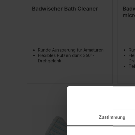
Badwischer Bath Cleaner
Badw
micr
Runde Aussparung für Armaturen
Ru
Flexibles Putzen dank 360°-
Fle
Drehgelenk
Dr
Tel
Zustimmung