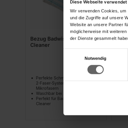
Diese Webseite verwendet
Wir verwenden Cookies, um I
und die Zugriffe auf unsere 
Website an unsere Partner fü
möglicherweise mit weiteren
Bezug Badwischer Bath
Set 
der Dienste gesammelt haben
Cleaner
Nem
Einwilligungsauswahl
Notwendig
Perfekte Schmutzaufnahme dank
Ab
2-Faser-System mit saugfähigen
Fe
Mikrofasern
Lei
Waschbar bei 40 °C
ide
Perfekt für Badwischer Bath
Cleaner