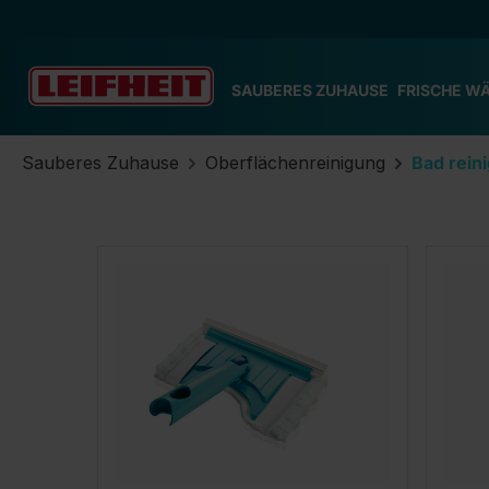
m Hauptinhalt springen
Zur Suche springen
Zur Hauptnavigation springen
SAUBERES ZUHAUSE
FRISCHE W
Sauberes Zuhause
Oberflächenreinigung
Bad rein