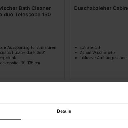
ischer Bath Cleaner
Duschabzieher Cabin
o duo Telescope 150
nde Aussparung für Armaturen
Extra leicht
xibles Putzen dank 360°-
24 cm Wischbreite
ehgelenk
Inklusive Aufhängeschnur
eskopstiel 80-135 cm
Details