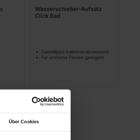
o
Wasserschieber-Aufsatz
Click Bad
Gummilippe bakterienabweisend
Für unebene Fliesen geeigent
Über Cookies