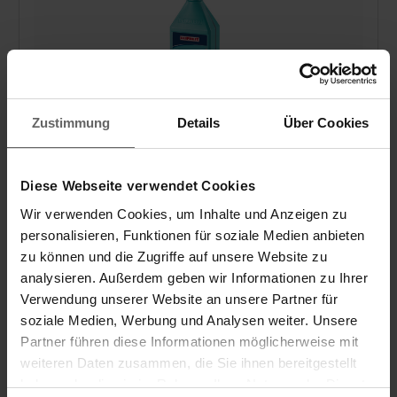
Zustimmung
Details
Über Cookies
Universalreiniger 1000 ml
Diese Webseite verwendet Cookies
Wir verwenden Cookies, um Inhalte und Anzeigen zu
personalisieren, Funktionen für soziale Medien anbieten
zu können und die Zugriffe auf unsere Website zu
analysieren. Außerdem geben wir Informationen zu Ihrer
Verwendung unserer Website an unsere Partner für
Allrounder für alle Bodenarten
Für Saugwischer geeignet
soziale Medien, Werbung und Analysen weiter. Unsere
Ergibt bis zu 100 L gebrauchsfertigen Reiniger*
Partner führen diese Informationen möglicherweise mit
weiteren Daten zusammen, die Sie ihnen bereitgestellt
haben oder die sie im Rahmen Ihrer Nutzung der Dienste