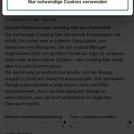
Nur notwendige Cookies verwenden
Präzision in der Küche
Digitale Küchenwaage Cooking Star aus Kunststoff
Die Feinwaage Cooking Star hat unsere Erwartungen voll 
erfüllt. Sie bietet eine exzellente Genauigkeit, was 
besonders bei Rezepten, die auf präzise Mengen 
angewiesen sind, von großem Vorteil ist. Egal ob Gewürze, 
Hefe oder andere kleine Zutaten – die Cooking Star wiegt 
alles bis aufs Gramm genau.

Die Bedienung ist einfach und intuitiv, und die Waage 
reagiert schnell auf Gewichtsanpassungen. Das kompakte 
Design passt perfekt in jede Küche, ohne viel Platz 
wegzunehmen. Auch die Reinigung der Waage ist 
unkompliziert, was sie noch praktischer im täglichen 
Gebrauch macht.
Einfache Handhabung/Bedienung
Preis-/Leistungsverhältnis
1
5
1
5
quality d'produit