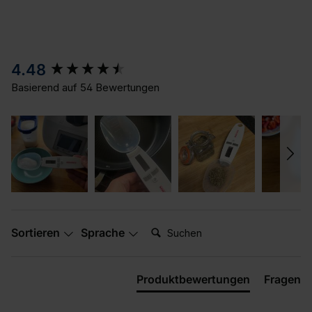
New content loaded
4.48
Basierend auf 54 Bewertungen
Suchen:
Sortieren
Sprache
Produktbewertungen
Fragen