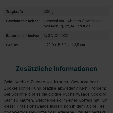
Tragkraft:
500 g
Gewichtseinheiten:
Umschaltbar zwischen Gewicht und
Volumen (g, oz, ml und fl oz)
Batterien inklusive:
1x 3 V CR2032
Größe:
L 23,0 x B 6,0 x H 3,5 cm
Zusätzliche Informationen
Beim Kochen Zutaten wie Kräuter, Gewürze oder
Zucker schnell und präzise abwiegen? Kein Problem:
Bei Soehnle gibt es die digitale Küchenwaage Cooking
Star zu kaufen, welche die Form eines Löffels hat. Mit
dieser Präzisionswaage lassen sich in der Küche Tee,
hochwertige Gewürze oder erlesene Kräuter perfekt