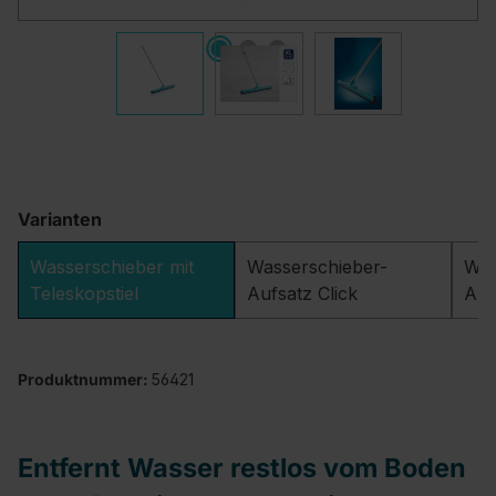
Varianten
Wasserschieber mit
Wasserschieber-
Was
Teleskopstiel
Aufsatz Click
Auf
Produktnummer:
56421
Entfernt Wasser restlos vom Boden