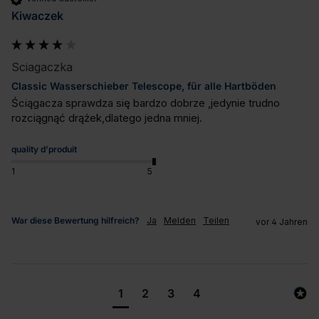
Kiwaczek
Sciagaczka
Classic Wasserschieber Telescope, für alle Hartböden
Ściągacza sprawdza się bardzo dobrze ,jedynie trudno 
rozciągnąć drążek,dlatego jedna mniej.
quality d'produit
1
5
War diese Bewertung hilfreich?
Ja
Melden
Teilen
vor 4 Jahren
1
2
3
4