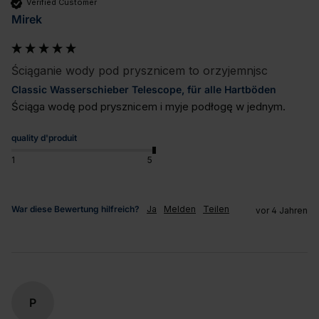
Verified Customer
Mirek
Ściąganie wody pod prysznicem to orzyjemnjsc
Classic Wasserschieber Telescope, für alle Hartböden
Ściąga wodę pod prysznicem i myje podłogę w jednym.
quality d'produit
1
5
War diese Bewertung hilfreich?
Ja
Melden
Teilen
vor 4 Jahren
P