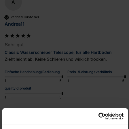
A
Verified Customer
Andrea11
Sehr gut
Classic Wasserschieber Telescope, für alle Hartböden
Zieht leicht ab. Keine Schlieren und wirklich trocken.
Einfache Handhabung/Bedienung
Preis-/Leistungsverhältnis
1
5
1
5
quality d'produit
1
5
War diese Bewertung hilfreich?
Ja
Melden
Teilen
vor 2 Jahren