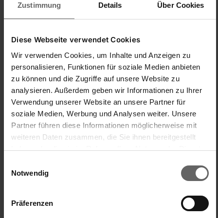
Zustimmung
Details
Über Cookies
Diese Webseite verwendet Cookies
C
Wir verwenden Cookies, um Inhalte und Anzeigen zu
personalisieren, Funktionen für soziale Medien anbieten
Verified Customer
zu können und die Zugriffe auf unsere Website zu
Cuxi3
analysieren. Außerdem geben wir Informationen zu Ihrer
Verwendung unserer Website an unsere Partner für
soziale Medien, Werbung und Analysen weiter. Unsere
Hohe Qualität
Partner führen diese Informationen möglicherweise mit
Classic Wasserschieber Telescope, für alle Hartböden
weiteren Daten zusammen, die Sie ihnen bereitgestellt
Die Ware ist von hoher Qualität und wurde schnell geliefert
haben oder die sie im Rahmen Ihrer Nutzung der Dienste
gesammelt haben. Sie geben Einwilligung zu unseren
Einfache Handhabung/Bedienung
Preis-/Leistungsverhältnis
Einwilligungsauswahl
Cookies, wenn Sie unsere Webseite weiterhin nutzen.
Notwendig
1
5
1
5
quality d'produit
Präferenzen
1
5