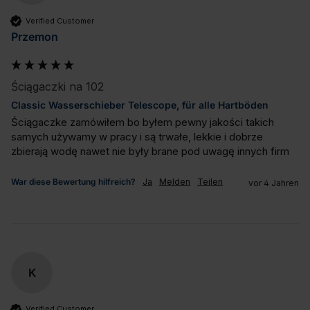
Verified Customer
Przemon
Ściągaczki na 102
Classic Wasserschieber Telescope, für alle Hartböden
Ściągaczke zamówiłem bo byłem pewny jakości takich 
samych używamy w pracy i są trwałe, lekkie i dobrze 
zbierają wodę nawet nie były brane pod uwagę innych firm
War diese Bewertung hilfreich?
Ja
Melden
Teilen
vor 4 Jahren
K
Verified Customer