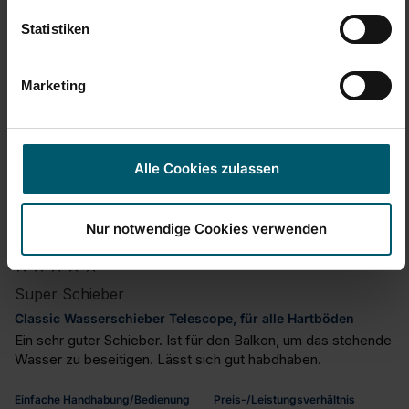
Statistiken
War diese Bewertung hilfreich?
Ja
Melden
Teilen
vor 3 Jahren
Marketing
C
Alle Cookies zulassen
Verified Customer
Cgtrm
Nur notwendige Cookies verwenden
Super Schieber
Classic Wasserschieber Telescope, für alle Hartböden
Ein sehr guter Schieber. Ist für den Balkon, um das stehende 
Wasser zu beseitigen. Lässt sich gut habdhaben.
Einfache Handhabung/Bedienung
Preis-/Leistungsverhältnis