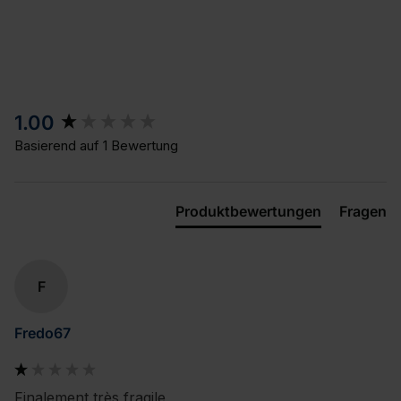
New content loaded
1.00
Basierend auf 1 Bewertung
Produktbewertungen
Fragen
F
Fredo67
Finalement très fragile