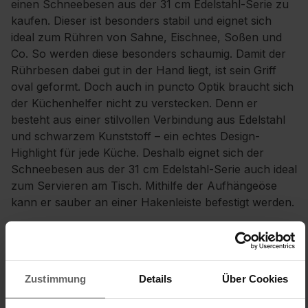
einen Schneebesen aus der 31 cm Edelstahl-Serie zu
kaufen. Dieser ist besonders stabil und eignet sich
ideal zum Rühren von Sahne, Eischnee, Soßen und
Co. So werden diese besonders schaumig. Damit der
Rührbesen dabei gut in der Hand liegt, ist sein Griff
oval geformt. Doch auch in puncto Optik braucht sich
der Küchenhelfer nicht zu verstecken. Denn er
besteht aus einer stilvollen Verbindung aus Edelstahl
und schwarzem Kunststoff – ein echtes Design-
Highlight für jede Küche. Deshalb eignet sich der
Schneebesen aus der 31 cm Edelstahl-Serie auch ideal
zum Servieren am Tisch. Mithilfe der Aufhängeöse
kann er sauber an einer Hakenleiste befestigt werden.
Schneebesen aus einer hochwertigen Material-
Verbindung aus Edelstahl und schwarzem
Kunststoff ist ein echter Hingucker
Zustimmung
Details
Über Cookies
Liegt optimal in der Hand dank ovaler Griffform
Perfekt zum Servieren am Tisch