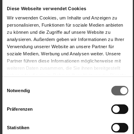
Diese Webseite verwendet Cookies
Mit nützlicher Öse zum Aufhängen
Wir verwenden Cookies, um Inhalte und Anzeigen zu
personalisieren, Funktionen für soziale Medien anbieten
zu können und die Zugriffe auf unsere Website zu
analysieren. Außerdem geben wir Informationen zu Ihrer
Sicherheitshinweise
Verwendung unserer Website an unsere Partner für
soziale Medien, Werbung und Analysen weiter. Unsere
Partner führen diese Informationen möglicherweise mit
weiteren Daten zusammen, die Sie ihnen bereitgestellt
haben oder die sie im Rahmen Ihrer Nutzung der Dienste
gesammelt haben. Sie geben Einwilligung zu unseren
Set & Accessories
Einwilligungsauswahl
Cookies, wenn Sie unsere Webseite weiterhin nutzen.
Notwendig
Präferenzen
Statistiken