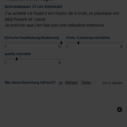
Schneebesen 31 cm Edelstahl
J'ai acheté ce fouet il est moins de 6 mois, le plastique est 
déjà fissuré et cassé.

Je précise que j'en fais pas une utilisation intensive.
Einfache Handhabung/Bedienung
Preis-/Leistungsverhältnis
1
5
1
5
quality d'produit
1
5
War diese Bewertung hilfreich?
Ja
Melden
Teilen
vor 2 Jahren