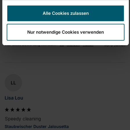
1
5
1
5
Alle Cookies zulassen
quality d'produit
1
5
Nur notwendige Cookies verwenden
War diese Bewertung hilfreich?
Ja
Melden
Teilen
vor 8 Jahren
LL
Lisa Lou
Speedy cleaning
Staubwischer Duster Jalousetta