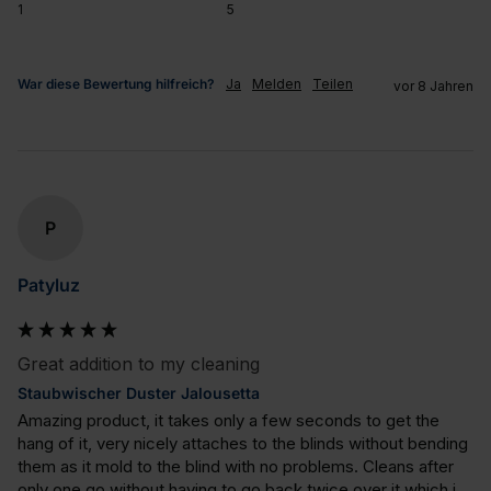
1
5
War diese Bewertung hilfreich?
Ja
Melden
Teilen
vor 8 Jahren
P
Patyluz
Great addition to my cleaning
Staubwischer Duster Jalousetta
Amazing product, it takes only a few seconds to get the 
hang of it, very nicely attaches to the blinds without bending 
them as it mold to the blind with no problems. Cleans after 
only one go without having to go back twice over it which i 