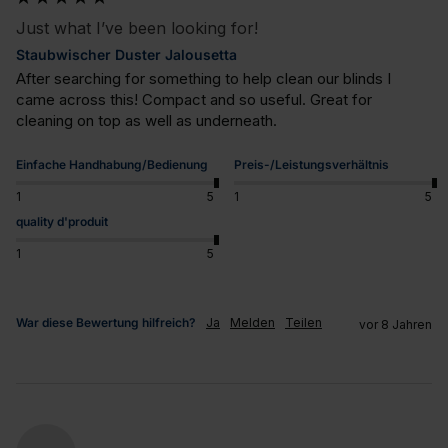
Just what I’ve been looking for!
Staubwischer Duster Jalousetta
After searching for something to help clean our blinds I 
came across this! Compact and so useful. Great for 
cleaning on top as well as underneath.
Einfache Handhabung/Bedienung
Preis-/Leistungsverhältnis
1
5
1
5
quality d'produit
1
5
War diese Bewertung hilfreich?
Ja
Melden
Teilen
vor 8 Jahren