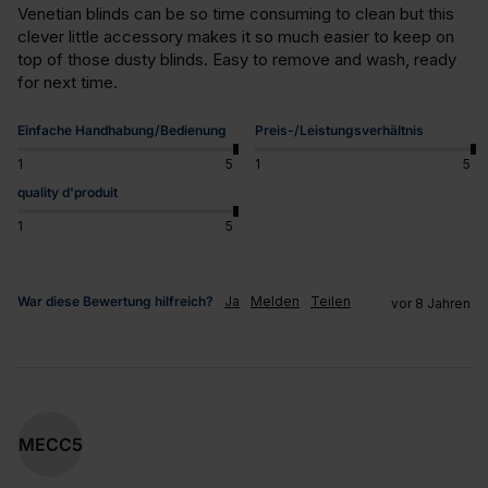
Venetian blinds can be so time consuming to clean but this 
clever little accessory makes it so much easier to keep on 
top of those dusty blinds. Easy to remove and wash, ready 
for next time.
Einfache Handhabung/Bedienung
Preis-/Leistungsverhältnis
1
5
1
5
quality d'produit
1
5
War diese Bewertung hilfreich?
Ja
Melden
Teilen
vor 8 Jahren
MECC5