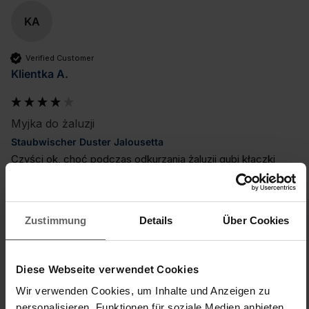
KA
Verified Customer
Klientka A.
Myjka do żaluzji
Staubwischer Duster Jalousetta
Czyści ok, choć podczas odkurzania żaluzji gubi kłaczki 
materiału z którego jest zrobiona. Niewątpliwie jest to 
wygodniejsza forma niż czyszczenie tradycyjne, no i cena 
niewielka.
Zustimmung
Details
Über Cookies
quality d'produit
1
5
Diese Webseite verwendet Cookies
Wir verwenden Cookies, um Inhalte und Anzeigen zu
War diese Bewertung hilfreich?
Ja
Melden
Teilen
vor 6 Jahren
personalisieren, Funktionen für soziale Medien anbieten