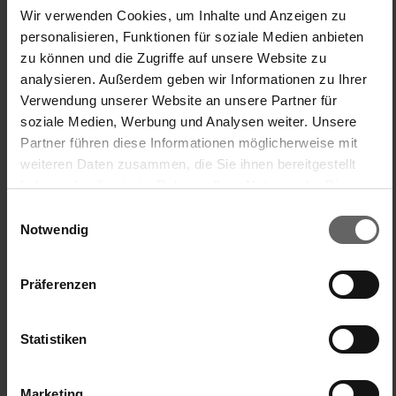
Wir verwenden Cookies, um Inhalte und Anzeigen zu
personalisieren, Funktionen für soziale Medien anbieten
Sicherheitshinweise
zu können und die Zugriffe auf unsere Website zu
analysieren. Außerdem geben wir Informationen zu Ihrer
Verwendung unserer Website an unsere Partner für
soziale Medien, Werbung und Analysen weiter. Unsere
Partner führen diese Informationen möglicherweise mit
weiteren Daten zusammen, die Sie ihnen bereitgestellt
haben oder die sie im Rahmen Ihrer Nutzung der Dienste
gesammelt haben. Sie geben Einwilligung zu unseren
Einwilligungsauswahl
Cookies, wenn Sie unsere Webseite weiterhin nutzen.
Notwendig
Präferenzen
New content loaded
4.50
Basierend auf 2 Bewertungen
Statistiken
Suchen:
Sortieren
Marketing
Sprache