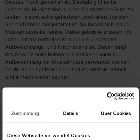
Gewürz frisch gemahlen ist. Deshalb gibt es bei
Leifheit die Muskatreibe aus der ComfortLine-Serie zu
kaufen, die mit extra gehärteten, rostreifen Edelstahl-
Schneidkanten ausgestattet ist. So lassen sich mit der
Muskatnussreibe feinste Mahlergebnisse erzielen. Im
Lieferumfang enthalten ist auch ein praktischer
Aufbewahrungs- und Frischebehälter. Dieser fängt
das Gewürz beim Reiben auf und kann auch zur
Aufbewahrung der Muskatnüsse verwendet werden.
Da die Reibe spülmaschinenfest ist, wird sie schnell
und einfach wieder sauber.
Feinste Mahlergebnisse dank der extra gehärteten,
rostfreien Edelstahl-Schneidkanten
Mit Aufbewahrungs- und Frischebehälter
Zustimmung
Details
Über Cookies
Spülmaschinenfeste Muskatreibe aus der
ComfortLine
Diese Webseite verwendet Cookies