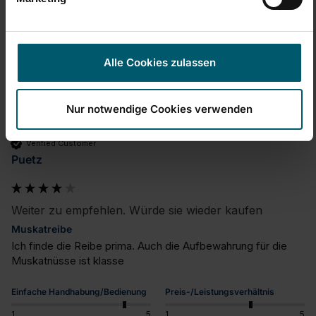
Produktbewertungen
Fragen
Alle Cookies zulassen
P
Nur notwendige Cookies verwenden
Verified Customer
Puetz
Weiter zu empfehlen. Würde sie wieder kaufen
Muskatreibe
Ich finde die Reibe prima. Auch die Aufbewahrung für die 
Muskatnüsse ist klasse
Einfache Handhabung/Bedienung
Preis-/Leistungsverhältnis
1
5
1
5