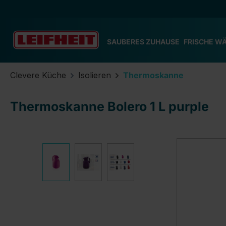
m Hauptinhalt springen
Zur Suche springen
Zur Hauptnavigation springen
SAUBERES ZUHAUSE
FRISCHE W
Clevere Küche
Isolieren
Thermoskanne
Thermoskanne Bolero 1 L purple
Bildergalerie überspringen