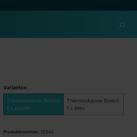
Varianten
Thermoskanne Bolero
Thermoskanne Bolero
The
1 L purple
1 L blau
1 L 
Produktnummer:
28344