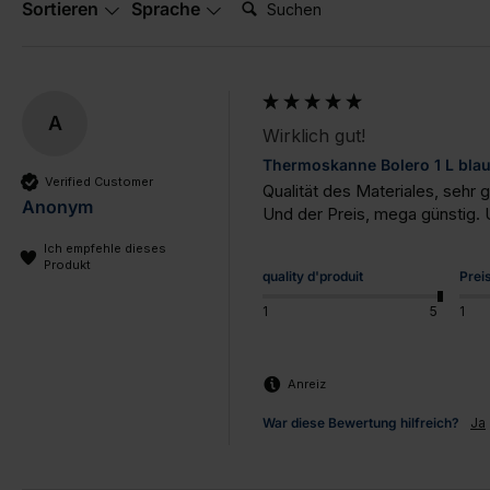
Suchen:
Sortieren
Sprache
A
Wirklich gut!
Thermoskanne Bolero 1 L bla
Verified Customer
Qualität des Materiales, sehr 
Anonym
Und der Preis, mega günstig. 
Ich empfehle dieses
Produkt
quality d'produit
Prei
1
5
1
Anreiz
War diese Bewertung hilfreich?
Ja