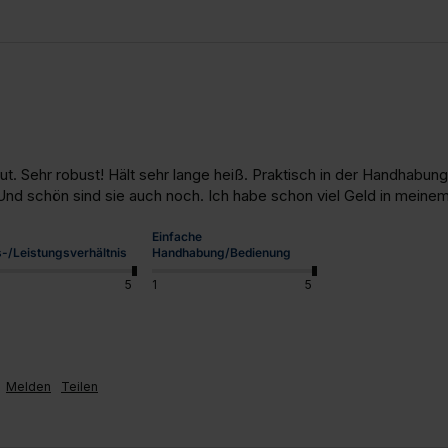
u
gut. Sehr robust! Hält sehr lange heiß. Praktisch in der Handhabun
Und schön sind sie auch noch. Ich habe schon viel Geld in meine
Einfache
s-/Leistungsverhältnis
Handhabung/Bedienung
5
1
5
Melden
Teilen