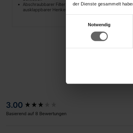
der Dienste gesammelt haben
Abschraubbarer Filter &
Abschr
ausklappbarer Henkel
auskl
Einwilligungsauswahl
Notwendig
New content loaded
3.00
Basierend auf 8 Bewertungen