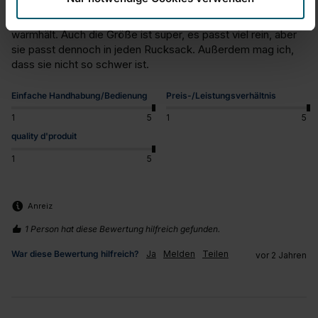
Thermosflasche Coco 0,75 L Edelstahl
Sehr gute Thermosflasche, die den Kaffee wirklich lange 
warmhält. Auch die Größe ist super, es passt viel rein, aber 
sie passt dennoch in jeden Rucksack. Außerdem mag ich, 
dass sie nicht so schwer ist.
Einfache Handhabung/Bedienung
Preis-/Leistungsverhältnis
1
5
1
5
quality d'produit
1
5
Anreiz
1 Person hat diese Bewertung hilfreich gefunden.
War diese Bewertung hilfreich?
Ja
Melden
Teilen
vor 2 Jahren