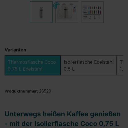
Varianten
Thermosflasche Coco
Isolierflasche Edelstahl
The
0,75 L Edelstahl
0,5 L
1,0
Produktnummer:
28520
Unterwegs heißen Kaffee genießen
- mit der Isolierflasche Coco 0,75 L