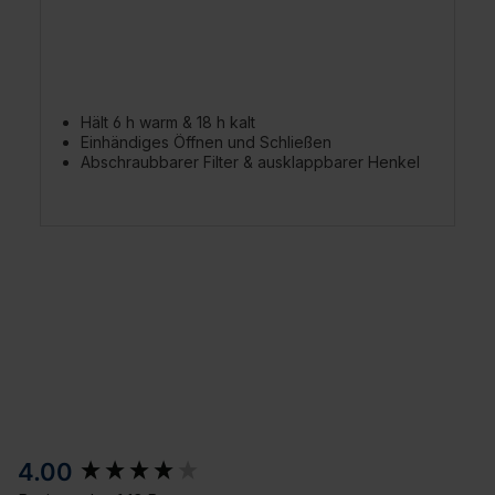
Hält 6 h warm & 18 h kalt
Einhändiges Öffnen und Schließen
Abschraubbarer Filter & ausklappbarer Henkel
New content loaded
4.00