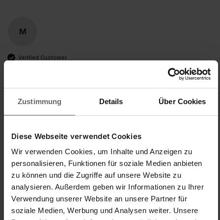
M
Verified Customer
MarieCherie90
Zustimmung
Details
Über Cookies
Hält was sie verspricht
Thermosflasche Coco 1,0 L Edelstahl
Wer eine klassische Thermoskanne mit Drehverschluss 
Diese Webseite verwendet Cookies
sucht ist hiermit gut bedient. Leider kann man sie, wie so 
viele andere Thermoskannen auch, nicht in der 
Wir verwenden Cookies, um Inhalte und Anzeigen zu
Spülmaschine waschen.
personalisieren, Funktionen für soziale Medien anbieten
zu können und die Zugriffe auf unsere Website zu
Einfache Handhabung/Bedienung
Preis-/Leistungsverhältnis
analysieren. Außerdem geben wir Informationen zu Ihrer
1
5
1
5
Verwendung unserer Website an unsere Partner für
quality d'produit
soziale Medien, Werbung und Analysen weiter. Unsere