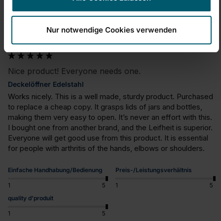
B
Nur notwendige Cookies verwenden
Benzyl
Nice product! Everyone needs one.
Deckelöffner Edelstahl
Works nicely. This is a well made, sturdy product. Purchased 
to replace a cheap copy. It grasps lids of jars and bottles, 
making them very easy to open. It’s never an effort with this. 
I bought one from another brand, and the Leifheit is superior. 
Everyone will get good use from this product. It is essential 
for people with arthritis of the hands, elbows or shoulders.
Einfache Handhabung/Bedienung
Preis-/Leistungsverhältnis
1
5
1
5
quality d'produit
1
5