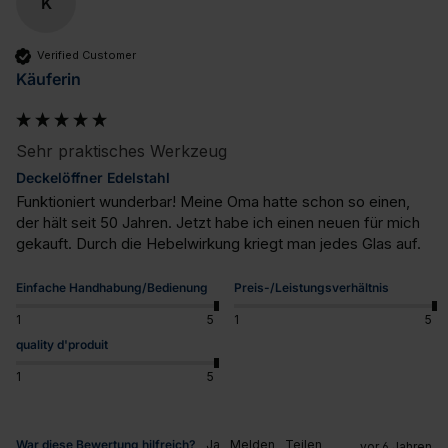
K
Verified Customer
Käuferin
Sehr praktisches Werkzeug
Deckelöffner Edelstahl
Funktioniert wunderbar! Meine Oma hatte schon so einen, 
der hält seit 50 Jahren. Jetzt habe ich einen neuen für mich 
gekauft. Durch die Hebelwirkung kriegt man jedes Glas auf.
Einfache Handhabung/Bedienung
Preis-/Leistungsverhältnis
1
5
1
5
quality d'produit
1
5
War diese Bewertung hilfreich?
Ja
Melden
Teilen
vor 6 Jahren