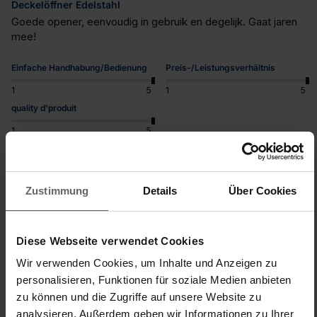
Deckelöffner Edelstahl
Goede opener, eenvoudig in gebruik en degelijk. Gaat jaren 
mee!
Einfache Handhabung/Bedienung
Preis-/Leistungsverhältnis
1
5
1
5
quality d'produit
1
5
War diese Bewertung hilfreich?
Ja
Melden
Teilen
vor 2 Jahren
Zustimmung
Details
Über Cookies
Diese Webseite verwendet Cookies
Wir verwenden Cookies, um Inhalte und Anzeigen zu
E
personalisieren, Funktionen für soziale Medien anbieten
zu können und die Zugriffe auf unsere Website zu
Verified Customer
analysieren. Außerdem geben wir Informationen zu Ihrer