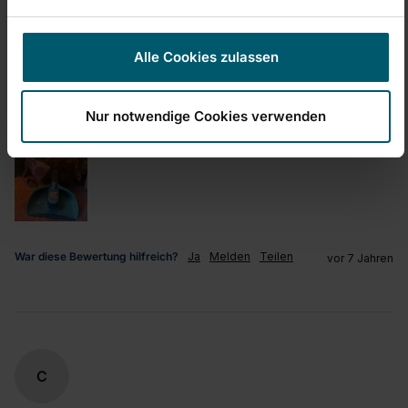
Einfache Handhabung/Bedienung
Preis-/Leistungsverhältnis
1
5
1
5
Alle Cookies zulassen
quality d'produit
1
5
Nur notwendige Cookies verwenden
War diese Bewertung hilfreich?
Ja
Melden
Teilen
vor 7 Jahren
C