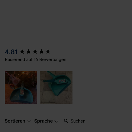
New content loaded
4.81
Basierend auf 16 Bewertungen
Suchen:
Sortieren
Sprache