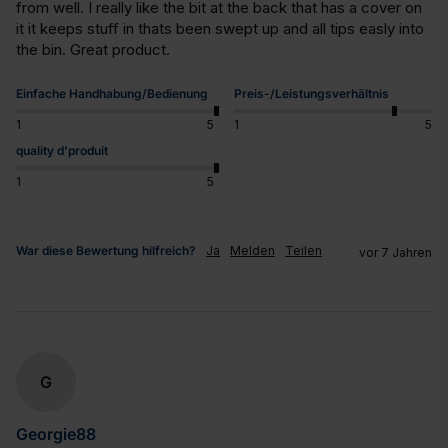
from well. I really like the bit at the back that has a cover on 
it it keeps stuff in thats been swept up and all tips easly into 
the bin. Great product.
Einfache Handhabung/Bedienung
Preis-/Leistungsverhältnis
1
5
1
5
quality d'produit
1
5
War diese Bewertung hilfreich?
Ja
Melden
Teilen
vor 7 Jahren
G
Georgie88