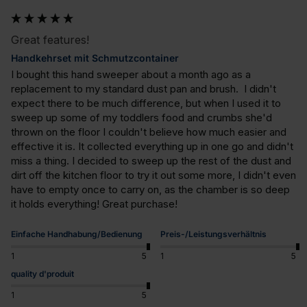
Great features!
Handkehrset mit Schmutzcontainer
I bought this hand sweeper about a month ago as a 
replacement to my standard dust pan and brush.  I didn't 
expect there to be much difference, but when I used it to 
sweep up some of my toddlers food and crumbs she'd 
thrown on the floor I couldn't believe how much easier and 
effective it is. It collected everything up in one go and didn't 
miss a thing. I decided to sweep up the rest of the dust and 
dirt off the kitchen floor to try it out some more, I didn't even 
have to empty once to carry on, as the chamber is so deep 
it holds everything! Great purchase!
Einfache Handhabung/Bedienung
Preis-/Leistungsverhältnis
1
5
1
5
quality d'produit
1
5