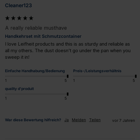
Cleaner123
A really reliable musthave
Handkehrset mit Schmutzcontainer
I love Leifheit products and this is as sturdy and reliable as 
all my others. The dust doesn’t go under the pan when you 
sweep it in!
Einfache Handhabung/Bedienung
Preis-/Leistungsverhältnis
1
5
1
5
quality d'produit
1
5
War diese Bewertung hilfreich?
Ja
Melden
Teilen
vor 7 Jahren