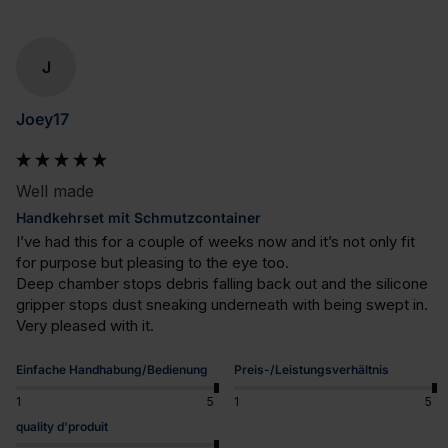
J
Joey17
Well made
Handkehrset mit Schmutzcontainer
I’ve had this for a couple of weeks now and it’s not only fit 
for purpose but pleasing to the eye too. 

Deep chamber stops debris falling back out and the silicone 
gripper stops dust sneaking underneath with being swept in. 

Very pleased with it.
Einfache Handhabung/Bedienung
Preis-/Leistungsverhältnis
1
5
1
5
quality d'produit