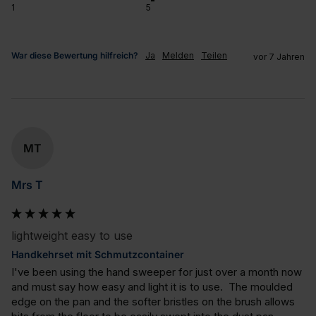
1
5
War diese Bewertung hilfreich?
Ja
Melden
Teilen
vor 7 Jahren
MT
Mrs T
lightweight easy to use
Handkehrset mit Schmutzcontainer
I've been using the hand sweeper for just over a month now 
and must say how easy and light it is to use.  The moulded 
edge on the pan and the softer bristles on the brush allows 