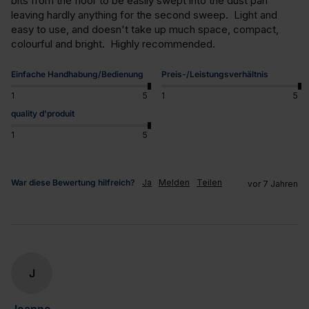
bits from the floor to be easily swept into the dust pan 
leaving hardly anything for the second sweep.  Light and 
easy to use, and doesn't take up much space, compact, 
colourful and bright.  Highly recommended.
Einfache Handhabung/Bedienung
Preis-/Leistungsverhältnis
1
5
1
5
quality d'produit
1
5
War diese Bewertung hilfreich?
Ja
Melden
Teilen
vor 7 Jahren
J
Joanne