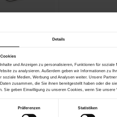
momètre à four et BBQ
al
Details
 Cookies
sure de température à long
rme
nhalte und Anzeigen zu personalisieren, Funktionen für soziale
c écran tactile, fonction
Website zu analysieren. Außerdem geben wir Informationen zu I
uterie et alarme de
r soziale Medien, Werbung und Analysen weiter. Unsere Partner
mpérature
ble de mesure adapté au
 Daten zusammen, die Sie ihnen bereitgestellt haben oder die s
becue et au four
. Sie geben Einwilligung zu unseren Cookies, wenn Sie unsere 
Präferenzen
Statistiken