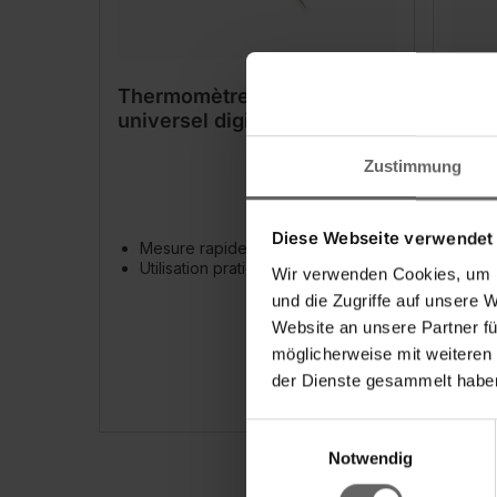
Thermomètre de cuisine
Ther
universel digital
digit
Zustimmung
Diese Webseite verwendet
Mesure rapide de la température
Me
Utilisation pratique
te
Wir verwenden Cookies, um I
Ave
und die Zugriffe auf unsere 
min
Website an unsere Partner fü
te
Câ
möglicherweise mit weiteren
bar
der Dienste gesammelt haben
Einwilligungsauswahl
Notwendig