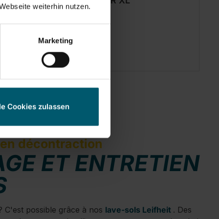
Plumeau SUPERDUSTER XL
Webseite weiterhin nutzen.
Marketing
le Cookies zulassen
t en décontraction
GE ET ENTRETIEN
S
? C'est possible grâce à nos
lave-sols Leifheit
. Des