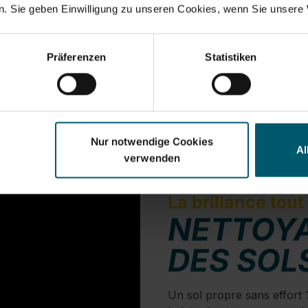
Set lave-sol Clean Twist Disc Mop Ergo
. Sie geben Einwilligung zu unseren Cookies, wenn Sie unsere 
Präferenzen
Statistiken
Nur notwendige Cookies
Al
verwenden
La brillance tou
NETTOYA
DES SOL
Un sol propre sans effort 