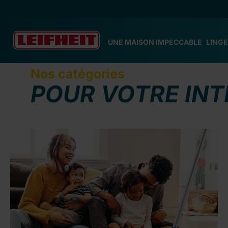
ser au contenu principal
Passer à la recherche
Passer à la navigation principale
UNE MAISON IMPECCABLE
LINGE
Nos catégories
POUR VOTRE INT