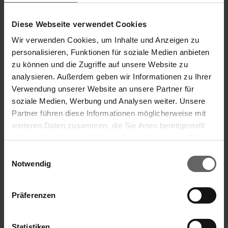
Diese Webseite verwendet Cookies
Wir verwenden Cookies, um Inhalte und Anzeigen zu
personalisieren, Funktionen für soziale Medien anbieten
zu können und die Zugriffe auf unsere Website zu
analysieren. Außerdem geben wir Informationen zu Ihrer
Verwendung unserer Website an unsere Partner für
soziale Medien, Werbung und Analysen weiter. Unsere
Partner führen diese Informationen möglicherweise mit
weiteren Daten zusammen, die Sie ihnen bereitgestellt
haben oder die sie im Rahmen Ihrer Nutzung der Dienste
gesammelt haben. Sie geben Einwilligung zu unseren
Einwilligungsauswahl
Hachoir gastronome ComfortLine
Cookies, wenn Sie unsere Webseite weiterhin nutzen.
Notwendig
Präferenzen
Coupe régulière en tranches
Statistiken