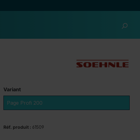
Variant
Page Profi 200
Réf. produit :
61509