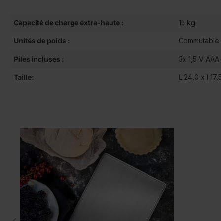
Capacité de charge extra-haute :
15 kg
Unités de poids :
Commutable e
Piles incluses :
3x 1,5 V AAA
Taille:
L 24,0 x l 17,