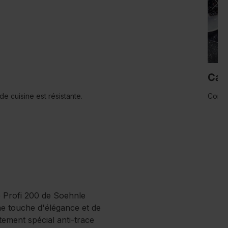
Cap
e cuisine est résistante.
Contr
ge Profi 200 de Soehnle
ne touche d'élégance et de
tement spécial anti-trace