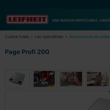
ser au contenu principal
Passer à la recherche
Passer à la navigation principale
UNE MAISON IMPECCABLE
LINGE
Cuisine futée
Les spécialistes
Accessoires de pâtis
Page Profi 200
Ignorer la galerie d'images