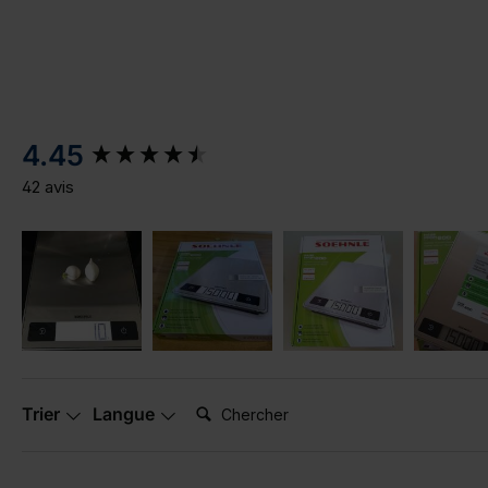
New content loaded
4.45
42 avis
Chercher:
Trier
Langue