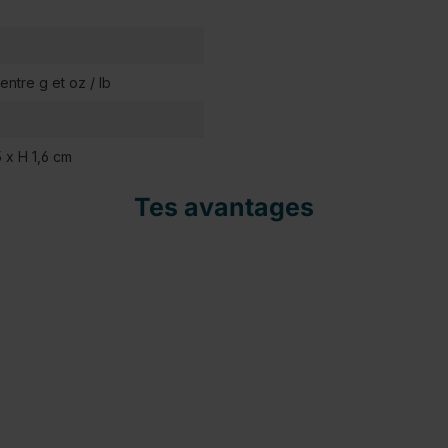
ntre g et oz / lb
5 x H 1,6 cm
Tes avantages