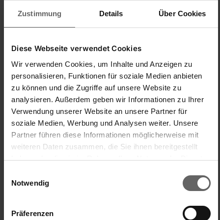
Zustimmung
Details
Über Cookies
Diese Webseite verwendet Cookies
Wir verwenden Cookies, um Inhalte und Anzeigen zu
Trouvez-vous cet avis utile ?
Oui
Signaler
Partager
il y a 1 an
personalisieren, Funktionen für soziale Medien anbieten
zu können und die Zugriffe auf unsere Website zu
analysieren. Außerdem geben wir Informationen zu Ihrer
Verwendung unserer Website an unsere Partner für
soziale Medien, Werbung und Analysen weiter. Unsere
H
Partner führen diese Informationen möglicherweise mit
weiteren Daten zusammen, die Sie ihnen bereitgestellt
Harten
haben oder die sie im Rahmen Ihrer Nutzung der Dienste
gesammelt haben. Sie geben Einwilligung zu unseren
Einwilligungsauswahl
Cookies, wenn Sie unsere Webseite weiterhin nutzen.
Notwendig
Fout in de beschrijving voor het bevestigen
Wandwäschetrockner Rollfix 210 Longline für 2
Wäscheladungen, drinnen & draußen
Präferenzen