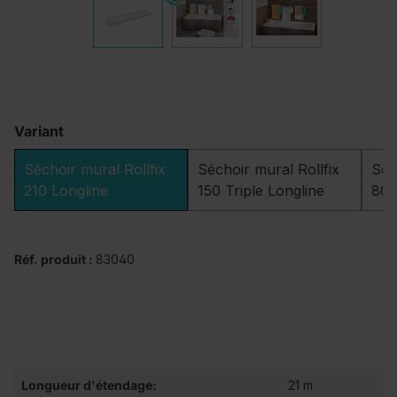
Variant
Séchoir mural Rollfix
Séchoir mural Rollfix
Séc
210 Longline
150 Triple Longline
80 
Réf. produit :
83040
Longueur d'étendage:
21 m