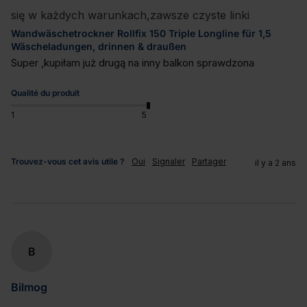
się w każdych warunkach,zawsze czyste linki
Wandwäschetrockner Rollfix 150 Triple Longline für 1,5
Wäscheladungen, drinnen & draußen
Super ,kupiłam już drugą na inny balkon sprawdzona
Qualité du produit
1
5
Trouvez-vous cet avis utile ?
Oui
Signaler
Partager
il y a 2 ans
B
Bilmog