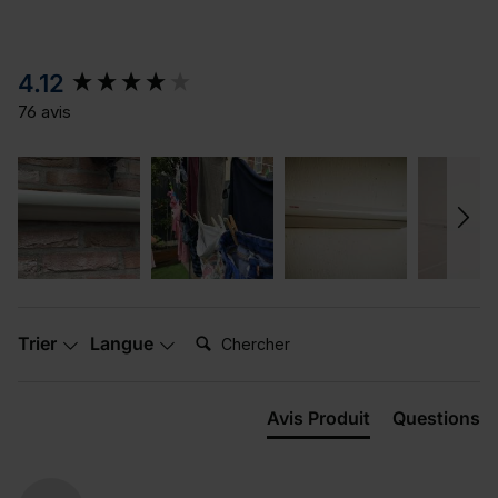
New content loaded
4.12
76 avis
Chercher:
Trier
Langue
Avis Produit
Questions