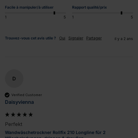
Facile à manipuler/à utiliser
Rapport qualité/prix
1
5
1
5
Trouvez-vous cet avis utile ?
Oui
Signaler
Partager
il y a 2 ans
D
Verified Customer
Daisyvienna
Perfekt
Wandwäschetrockner Rollfix 210 Longline für 2