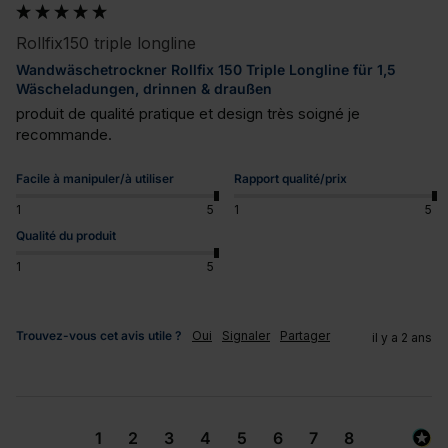
Rollfix150 triple longline
Wandwäschetrockner Rollfix 150 Triple Longline für 1,5
Wäscheladungen, drinnen & draußen
produit de qualité pratique et design très soigné je 
recommande.
Facile à manipuler/à utiliser
Rapport qualité/prix
1
5
1
5
Qualité du produit
1
5
Trouvez-vous cet avis utile ?
Oui
Signaler
Partager
il y a 2 ans
1
2
3
4
5
6
7
8