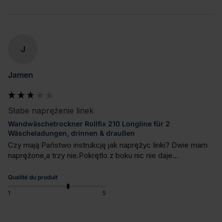
J
Jamen
Słabe naprężenie linek
Wandwäschetrockner Rollfix 210 Longline für 2
Wäscheladungen, drinnen & draußen
Czy mają Państwo instrukcję jak naprężyc linki? Dwie mam 
naprężone,a trzy nie.Pokrętlo z boku nic nie daje...
Qualité du produit
1
5