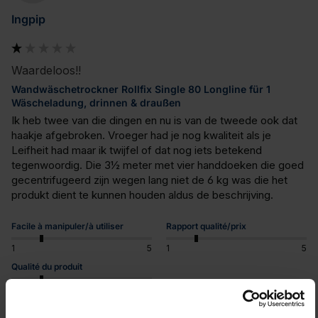
Ingpip
Waardeloos!!
Wandwäschetrockner Rollfix Single 80 Longline für 1
Wäscheladung, drinnen & draußen
Ik heb twee van die dingen en nu is van de tweede ook dat 
haakje afgebroken. Vroeger had je nog kwaliteit als je 
Leifheit had maar ik twijfel of dat nog iets betekend 
tegenwoordig. Die 3½ meter met vier handdoeken die goed 
gecentrifugeerd zijn wegen lang niet de 6 kg was die het 
produkt dient te kunnen houden aldus de beschrijving.
Facile à manipuler/à utiliser
Rapport qualité/prix
1
5
1
5
Qualité du produit
1
5