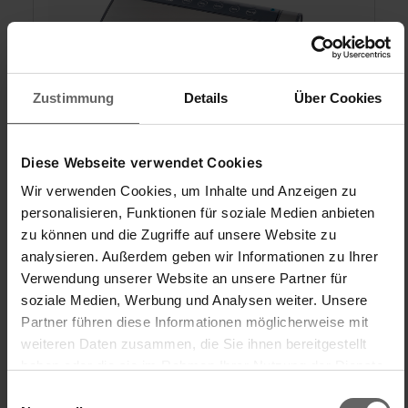
Zustimmung
Details
Über Cookies
Machine sous vide Vacu Power 500
Diese Webseite verwendet Cookies
Wir verwenden Cookies, um Inhalte und Anzeigen zu
personalisieren, Funktionen für soziale Medien anbieten
zu können und die Zugriffe auf unsere Website zu
analysieren. Außerdem geben wir Informationen zu Ihrer
Pompe à vide XXL-Power (12 L/min) avec
Verwendung unserer Website an unsere Partner für
fonction d'arrêt
soziale Medien, Werbung und Analysen weiter. Unsere
Chambre à vide amovible
Double couture d'étanchéité pour une stabilité
Partner führen diese Informationen möglicherweise mit
maximale
weiteren Daten zusammen, die Sie ihnen bereitgestellt
haben oder die sie im Rahmen Ihrer Nutzung der Dienste
gesammelt haben. Sie geben Einwilligung zu unseren
Einwilligungsauswahl