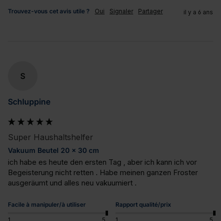
Trouvez-vous cet avis utile ?
Oui
Signaler
Partager
il y a 6 ans
S
Schluppine
Super Haushaltshelfer
Vakuum Beutel 20 x 30 cm
ich habe es heute den ersten Tag , aber ich kann ich vor 
Begeisterung nicht retten . Habe meinen ganzen Froster 
ausgeräumt und alles neu vakuumiert .
Facile à manipuler/à utiliser
Rapport qualité/prix
1
5
1
5