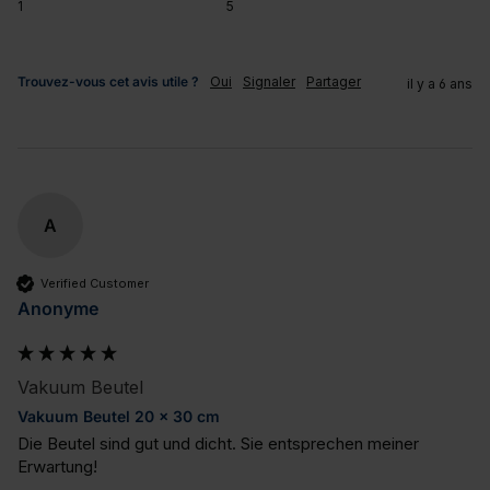
1
5
Trouvez-vous cet avis utile ?
Oui
Signaler
Partager
il y a 6 ans
A
Verified Customer
Anonyme
Vakuum Beutel
Vakuum Beutel 20 x 30 cm
Die Beutel sind gut und dicht. Sie entsprechen meiner 
Erwartung!