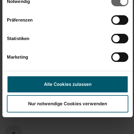
Cookies, wenn Sie unsere Webseite weiterhin nutzen.
Notwendig
Präferenzen
Statistiken
Marketing
New content loaded
5.00
4 avis
Alle Cookies zulassen
Chercher:
Trier
Langue
Nur notwendige Cookies verwenden
Avis Produit
Questions