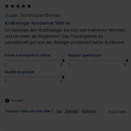
Super Schmutzentferner
Kraftreiniger Konzentrat 1000 ml
Ich benutze den Kraftreiniger bereits seit mehreren Wochen 
und bin mehr als begeistert! Das Putzergebnis ist 
sensationell gut und der Reiniger produziert keine Schlieren!
Facile à manipuler/à utiliser
Rapport qualité/prix
1
5
1
5
Qualité du produit
1
5
Incitatif
Trouvez-vous cet avis utile ?
Oui
Signaler
Partager
il y a 2 ans