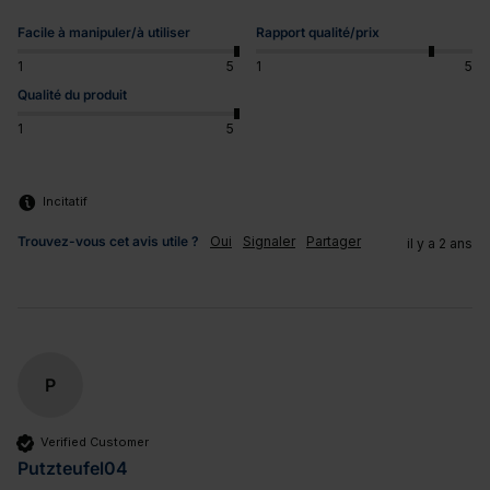
Facile à manipuler/à utiliser
Rapport qualité/prix
1
5
1
5
Qualité du produit
1
5
Incitatif
Trouvez-vous cet avis utile ?
Oui
Signaler
Partager
il y a 2 ans
P
Verified Customer
Putzteufel04