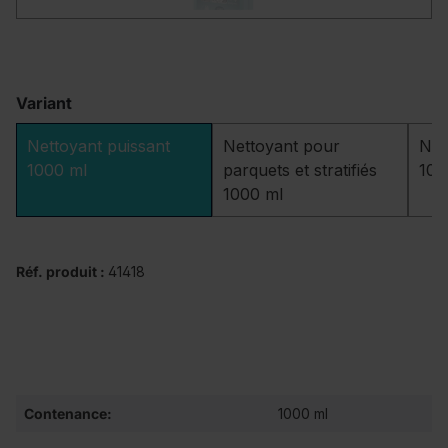
Variant
Nettoyant puissant
Nettoyant pour
Net
1000 ml
parquets et stratifiés
100
1000 ml
Réf. produit :
41418
Contenance:
1000 ml