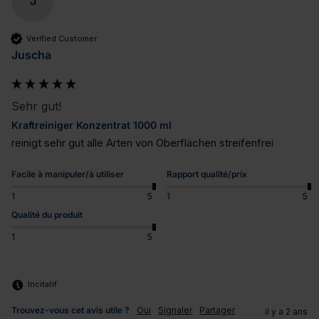
J
Verified Customer
Juscha
Sehr gut!
Kraftreiniger Konzentrat 1000 ml
reinigt sehr gut alle Arten von Oberflächen streifenfrei
Facile à manipuler/à utiliser
Rapport qualité/prix
1
5
1
5
Qualité du produit
1
5
Incitatif
Trouvez-vous cet avis utile ?
Oui
Signaler
Partager
il y a 2 ans