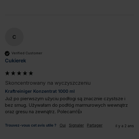
C
Verified Customer
Cukierek
Skoncentrowany na wyczyszczeniu
Kraftreiniger Konzentrat 1000 ml
Już po pierwszym użyciu podłogi są znacznie czystsze i 
bez smug. Używałam do podłóg marmurowych wewnątrz 
oraz gresu na zewnątrz. Polecam!👍
Trouvez-vous cet avis utile ?
Oui
Signaler
Partager
il y a 2 ans