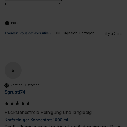
1
5
Incitatif
Trouvez-vous cet avis utile ?
Oui
Signaler
Partager
il y a 2 ans
S
Verified Customer
Sgrusti74
Rückstandsfreie Reinigung und langlebig
Kraftreiniger Konzentrat 1000 ml
Der Kraftreiniger eignet sich ideal zur Bodenreinigung. Da es 