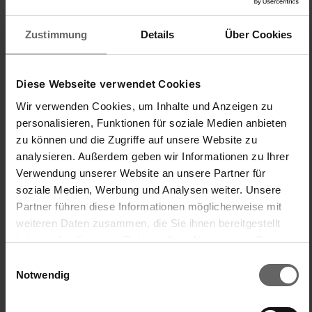
Zustimmung
Details
Über Cookies
Diese Webseite verwendet Cookies
Wir verwenden Cookies, um Inhalte und Anzeigen zu
Incitatif
personalisieren, Funktionen für soziale Medien anbieten
zu können und die Zugriffe auf unsere Website zu
Trouvez-vous cet avis utile ?
Oui
Signaler
Partager
il y a 2 ans
analysieren. Außerdem geben wir Informationen zu Ihrer
Verwendung unserer Website an unsere Partner für
soziale Medien, Werbung und Analysen weiter. Unsere
Partner führen diese Informationen möglicherweise mit
weiteren Daten zusammen, die Sie ihnen bereitgestellt
M
haben oder die sie im Rahmen Ihrer Nutzung der Dienste
gesammelt haben. Sie geben Einwilligung zu unseren
Einwilligungsauswahl
Verified Customer
Cookies, wenn Sie unsere Webseite weiterhin nutzen.
Notwendig
MarieCherie90