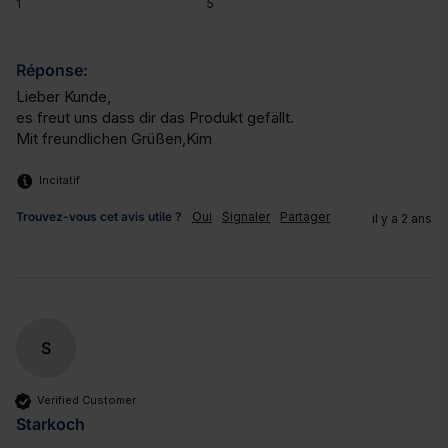
1
5
Réponse:
Lieber Kunde,

es freut uns dass dir das Produkt gefällt.

Mit freundlichen Grüßen,Kim
Incitatif
Trouvez-vous cet avis utile ?
Oui
Signaler
Partager
il y a 2 ans
S
Verified Customer
Starkoch