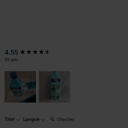
New content loaded
4.55
20 avis
Chercher:
Trier
Langue