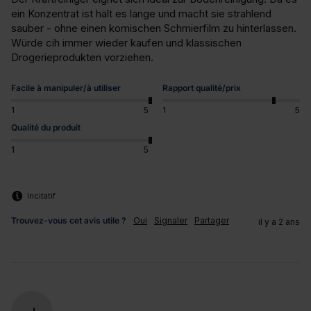
ein Konzentrat ist hält es lange und macht sie strahlend 
sauber - ohne einen komischen Schmierfilm zu hinterlassen. 
Würde cih immer wieder kaufen und klassischen 
Drogerieprodukten vorziehen.
Facile à manipuler/à utiliser
Rapport qualité/prix
1
5
1
5
Qualité du produit
1
5
Incitatif
Trouvez-vous cet avis utile ?
Oui
Signaler
Partager
il y a 2 ans