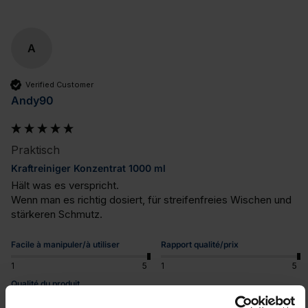
A
Verified Customer
Andy90
Praktisch
Kraftreiniger Konzentrat 1000 ml
Hält was es verspricht. 

Wenn man es richtig dosiert, für streifenfreies Wischen und 
stärkeren Schmutz.
Facile à manipuler/à utiliser
Rapport qualité/prix
1
5
1
5
Qualité du produit
1
5