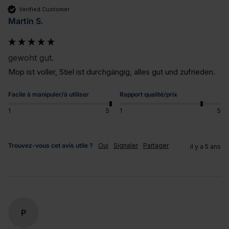
Verified Customer
Martin S.
gewoht gut.
Mop ist voller, Stiel ist durchgängig, alles gut und zufrieden.
Facile à manipuler/à utiliser
Rapport qualité/prix
1
5
1
5
Trouvez-vous cet avis utile ?
Oui
Signaler
Partager
il y a 5 ans
P