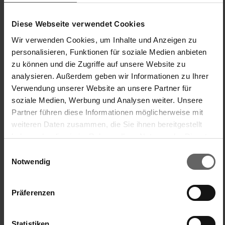
Diese Webseite verwendet Cookies
New content loaded
3.75
Wir verwenden Cookies, um Inhalte und Anzeigen zu
4 avis
personalisieren, Funktionen für soziale Medien anbieten
zu können und die Zugriffe auf unsere Website zu
Chercher:
analysieren. Außerdem geben wir Informationen zu Ihrer
Trier
Langue
Verwendung unserer Website an unsere Partner für
soziale Medien, Werbung und Analysen weiter. Unsere
Partner führen diese Informationen möglicherweise mit
Avis Produit
Questions
weiteren Daten zusammen, die Sie ihnen bereitgestellt
haben oder die sie im Rahmen Ihrer Nutzung der Dienste
gesammelt haben. Sie geben Einwilligung zu unseren
Einwilligungsauswahl
SP
Cookies, wenn Sie unsere Webseite weiterhin nutzen.
Notwendig
Sergio P
Präferenzen
Sconsigliato
Statistiken