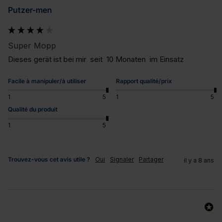
Putzer-men
Super Mopp
Dieses gerät ist bei mir  seit  10 Monaten  im Einsatz
Facile à manipuler/à utiliser
Rapport qualité/prix
1
5
1
5
Qualité du produit
1
5
Trouvez-vous cet avis utile ?
Oui
Signaler
Partager
il y a 8 ans