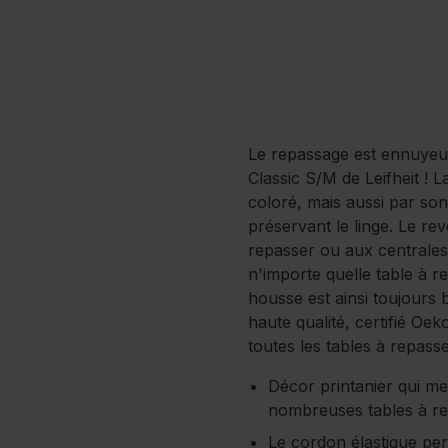
Le repassage est ennuyeu
Classic S/M de Leifheit ! 
coloré, mais aussi par so
préservant le linge. Le r
repasser ou aux centrales 
n'importe quelle table à re
housse est ainsi toujours 
haute qualité, certifié Oe
toutes les tables à repas
Décor printanier qui me
nombreuses tables à r
Le cordon élastique per